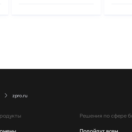
zpro.ru
родукты
Решения по сфере б
омены
Подойдут всем