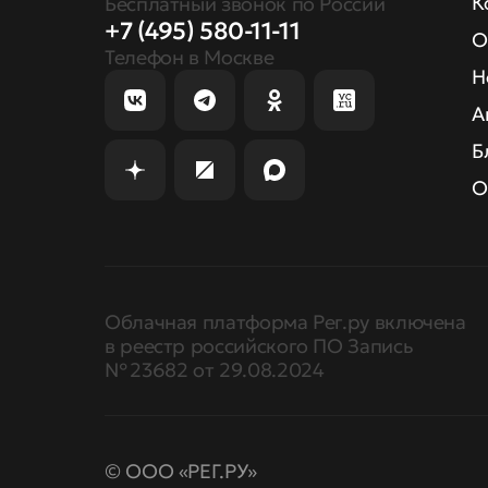
К
Бесплатный звонок по России
+7 (495) 580-11-11
О
Телефон в Москве
Н
А
Б
О
Облачная платформа Рег.ру включена
в реестр российского ПО Запись
№ 23682 от 29.08.2024
© ООО «РЕГ.РУ»