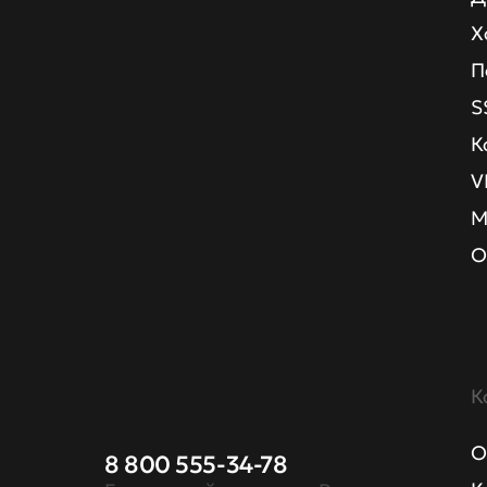
Х
П
S
К
V
М
О
К
О
8 800 555-34-78