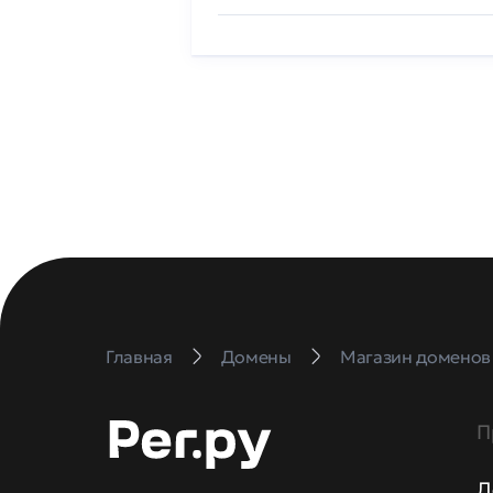
Главная
Домены
Магазин доменов
П
Д