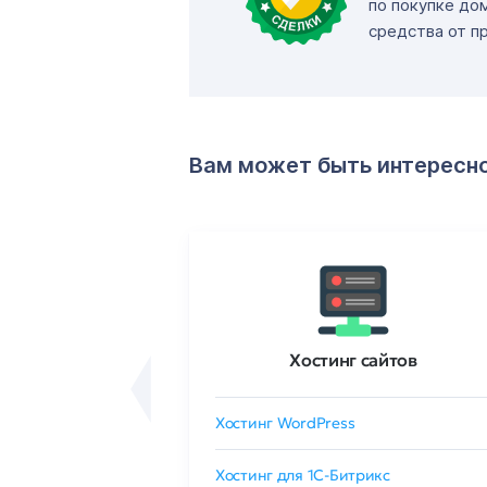
по покупке до
средства от п
Вам может быть интересн
ртификаты
Хостинг сайтов
сертификат
Хостинг WordPress
 GlobalSign
Хостинг для 1C-Битрикс