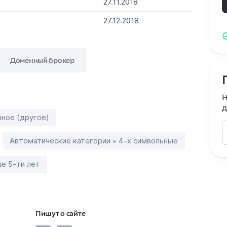
27.11.2018
27.12.2018
Доменный брокер
Н
д
зное (другое)
Автоматические категории » 4-х символьные
е 5-ти лет
Пишут о сайте