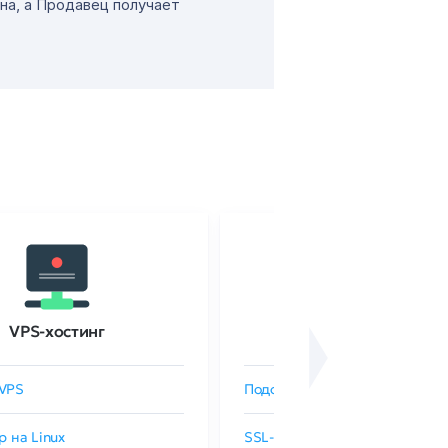
на, а Продавец получает
VPS-хостинг
SSL-сертификаты
VPS
Подобрать SSL-сертификат
р на Linux
SSL-сертификаты GlobalSign