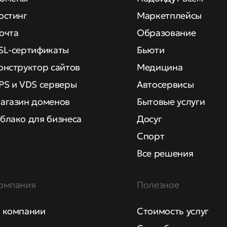
остинг
Маркетплейсы
очта
Образование
SL-сертификаты
Бьюти
онструктор сайтов
Медицина
PS и VDS серверы
Автосервисы
агазин доменов
Бытовые услуги
блако для бизнеса
Досуг
Спорт
Все решения
омпания
Полезное
 компании
Стоимость услуг