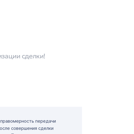
изации сделки!
т правомерность передачи
После совершения сделки